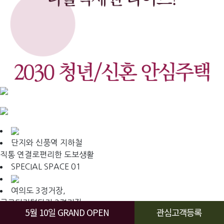
단지와 신풍역 지하철
직통 연결로
편리한 도보생활
SPECIAL SPACE 01
여의도 3정거장,
구로디지털단지 2정거장,
5월 10일 GRAND OPEN
관심고객등록
서울역 5정거장 신안산선(공사중)으로